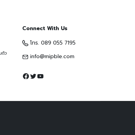
Connect With Us
โทร. 089 055 7195
นตัว
info@mipble.com
Facebook
Twitter
YouTube