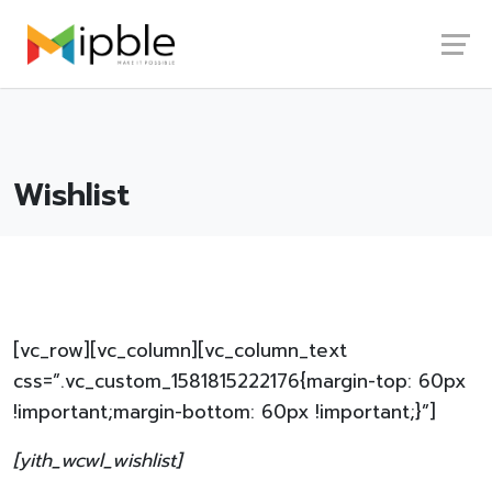
Skip
Launch login modal
Launch register modal
to
content
Wishlist
[vc_row][vc_column][vc_column_text
css=”.vc_custom_1581815222176{margin-top: 60px
!important;margin-bottom: 60px !important;}”]
[yith_wcwl_wishlist]