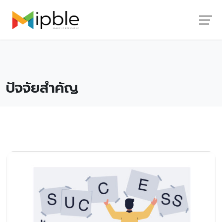
Skip
Launch login modal
Launch register modal
to
content
ปัจจัยสำคัญ